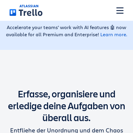
Weiter zum Hauptinhalt
Accelerate your teams' work with AI features 🤖 now
available for all Premium and Enterprise!
Learn more.
Funktionen
Lösungen
Tarife
Erfasse, organisiere und
Preise
erledige deine Aufgaben von
überall aus.
Ressourcen
Entfliehe der Unordnung und dem Chaos