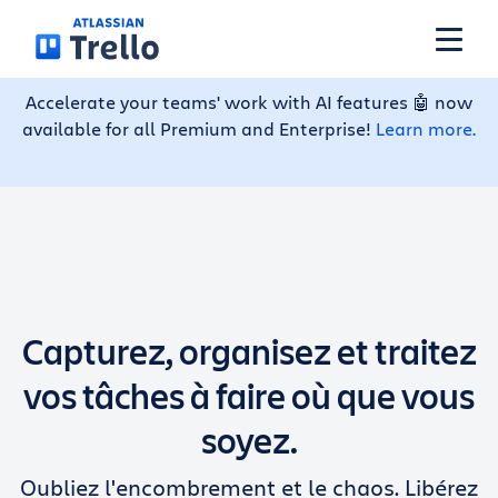
Accéder au contenu principal
Accelerate your teams' work with AI features 🤖 now
available for all Premium and Enterprise!
Learn more.
Fonctionnalités
Solutions
Offres
Capturez, organisez et traitez
Tarifs
vos tâches à faire où que vous
soyez.
Ressources
Oubliez l'encombrement et le chaos. Libérez