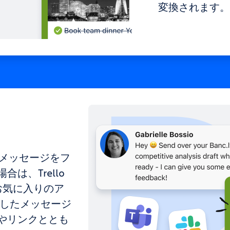
変換されます
ms のメッセージをフ
は、Trello
お気に入りのア
存したメッセージ
やリンクととも