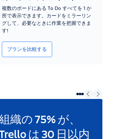
複数のボードにある To Do すべてを 1 か
所で表示できます。カードをミラーリン
グして、必要なときに作業を把握できま
す!
プランを比較する
組織の 75% が、
誰か
アント
Trello は 30 日以内