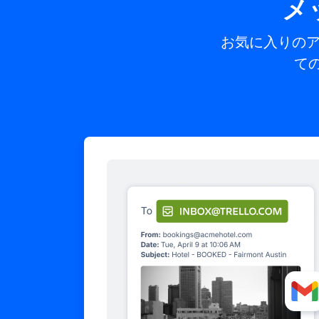
メ
お気に入りのア
て