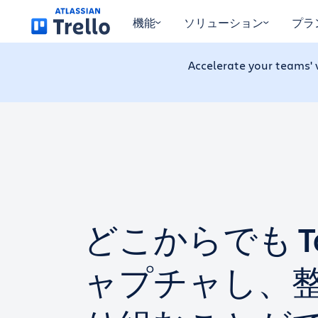
メイン コンテンツにスキップ
機能
ソリューション
プラ
Accelerate your teams' 
どこからでも To
ャプチャし、