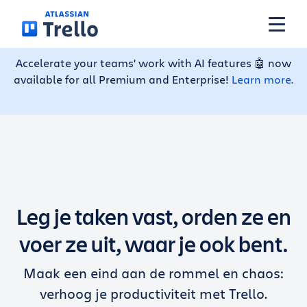
Meteen naar hoofdinhoud
Accelerate your teams' work with AI features 🤖 now
available for all Premium and Enterprise!
Learn more.
Functies
Oplossingen
Abonnementen
Leg je taken vast, orden ze en
Prijzen
voer ze uit, waar je ook bent.
Maak een eind aan de rommel en chaos:
Resources
verhoog je productiviteit met Trello.