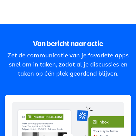
Van bericht naar actie
Zet de communicatie van je favoriete apps
snel om in taken, zodat al je discussies en
taken op één plek geordend blijven.