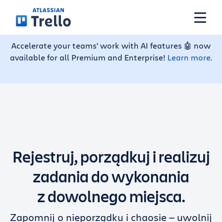
Przejdź do głównej zawartości
Accelerate your teams' work with AI features 🤖 now
available for all Premium and Enterprise!
Learn more.
Funkcje
Rozwiązania
Plany
Rejestruj, porządkuj i realizuj
Ceny
zadania do wykonania
z dowolnego miejsca.
Zasoby
Zapomnij o nieporządku i chaosie — uwolnij