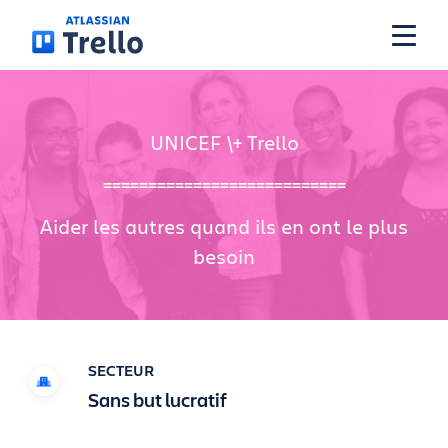
Skip to main content
Fonctionnalités
UNICEF \+ Trello
===========================
Solutions
Aider les autres quand ils en ont le plus
besoin
Offres
Tarifs
SECTEUR
Sans but lucratif
Ressources