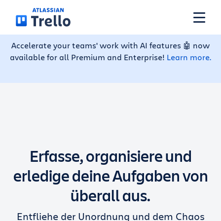
Weiter zum Hauptinhalt
Accelerate your teams' work with AI features 🤖 now
available for all Premium and Enterprise!
Learn more.
Funktionen
Lösungen
Tarife
Erfasse, organisiere und
Preise
erledige deine Aufgaben von
überall aus.
Ressourcen
Entfliehe der Unordnung und dem Chaos