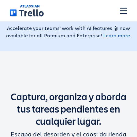
Pasar al contenido principal
Accelerate your teams' work with AI features 🤖 now
available for all Premium and Enterprise!
Learn more.
Funciones
Soluciones
Planes
Captura, organiza y aborda
Precios
tus tareas pendientes en
cualquier lugar.
Recursos
Escapa del desorden y el caos: da rienda